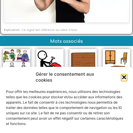
Explication :
Ce signe fait référence au rabot à bois.
Mots associés
Gérer le consentement aux
cookies
Artisanat
Fabriquer
Bois
Meubles
Pour offrir les meilleures expériences, nous utilisons des technologies
telles que les cookies pour stocker et/ou accéder aux informations des
appareils. Le fait de consentir à ces technologies nous permettra de
traiter des données telles que le comportement de navigation ou les ID
uniques sur ce site. Le fait de ne pas consentir ou de retirer son
consentement peut avoir un effet négatif sur certaines caractéristiques
et fonctions.
F
W
M
P