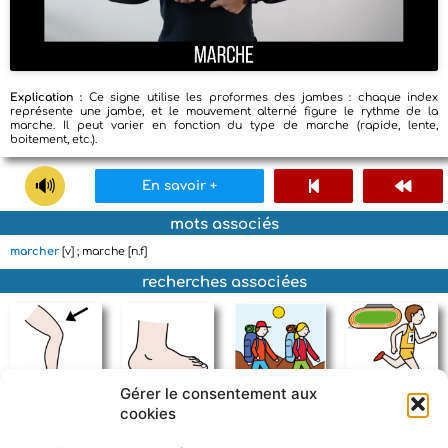
Explication :
Ce signe utilise les proformes des jambes : chaque index
représente une jambe, et le mouvement alterné figure le rythme de la
marche. Il peut varier en fonction du type de marche (rapide, lente,
boitement, etc.).
En savoir +
mots associés
marcher
[v] ; marche [n.f]
recherches associées
Gérer le consentement aux
cookies
jambe
pied
randonnée
courir