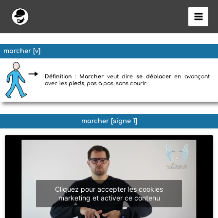
Aller
au
contenu
marcher [v]
Définition
:
Marcher
veut dire
se déplacer
en avançant
avec les
pieds
, pas à pas, sans courir.
marcher [signe 1]
Cliquez pour accepter les cookies
marketing et activer ce contenu