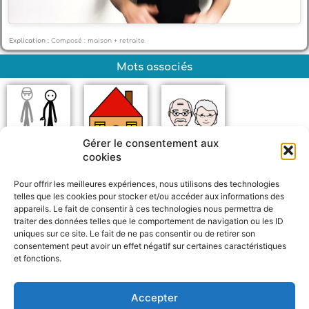
Explication :
Composé : maison + retraite
Mots associés
Gérer le consentement aux
cookies
Vieillesse
Maison
Grands-parents
Pour offrir les meilleures expériences, nous utilisons des technologies
telles que les cookies pour stocker et/ou accéder aux informations des
appareils. Le fait de consentir à ces technologies nous permettra de
traiter des données telles que le comportement de navigation ou les ID
uniques sur ce site. Le fait de ne pas consentir ou de retirer son
consentement peut avoir un effet négatif sur certaines caractéristiques
et fonctions.
F
W
M
P
a
h
e
a
c
a
s
r
Accepter