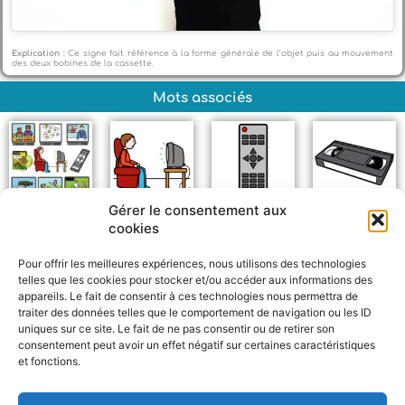
Explication :
Ce signe fait référence à la forme générale de l’objet puis au mouvement
des deux bobines de la cassette.
Mots associés
Gérer le consentement aux
Télévision +
Regarder la
Télécommande
Cassette
cookies
télévision
Pour offrir les meilleures expériences, nous utilisons des technologies
telles que les cookies pour stocker et/ou accéder aux informations des
appareils. Le fait de consentir à ces technologies nous permettra de
traiter des données telles que le comportement de navigation ou les ID
uniques sur ce site. Le fait de ne pas consentir ou de retirer son
consentement peut avoir un effet négatif sur certaines caractéristiques
et fonctions.
F
W
M
P
a
h
e
a