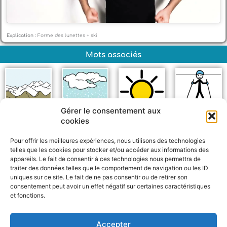
Explication :
Forme des lunettes + ski
Mots associés
Gérer le consentement aux
cookies
Montagne
Neige
Soleil
Ski
Pour offrir les meilleures expériences, nous utilisons des technologies
telles que les cookies pour stocker et/ou accéder aux informations des
appareils. Le fait de consentir à ces technologies nous permettra de
traiter des données telles que le comportement de navigation ou les ID
uniques sur ce site. Le fait de ne pas consentir ou de retirer son
consentement peut avoir un effet négatif sur certaines caractéristiques
et fonctions.
F
W
M
P
a
h
e
a
c
a
s
r
Accepter