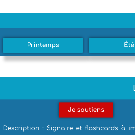
Printemps
Été
Je soutiens
Description : Signaire et flashcards à 