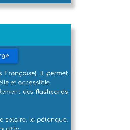
rge
Française). Il permet
lle et accessible.
alement des
flashcards
me solaire, la pétanque,
squette.