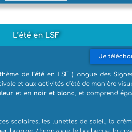
L’été en LSF
Je télécha
e thème de
l’été
en LSF (Langue des Signes 
ivale et aux activités d’été de manière visue
uleur
et en
noir et blanc
, et comprend ég
nces scolaires, les lunettes de soleil, la crè
la mer, bronzer / bronzage, le barbecue, la ca