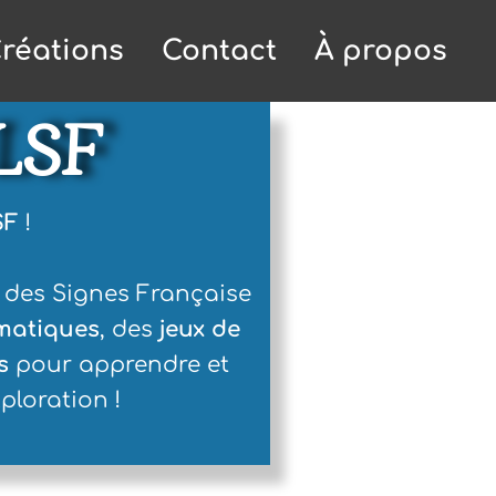
réations
Contact
À propos
LSF
SF
!
 des Signes Française
ématiques
, des
jeux de
s
pour apprendre et
ploration !