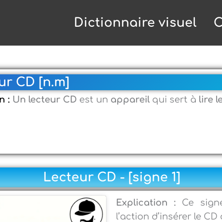
Dictionnaire visuel
C
ur CD [n.m]
n :
Un lecteur CD
est un
appareil
qui sert à
lire 
Lecteur CD - [signe 1]
Explication :
Ce sign
l’action d’insérer le CD