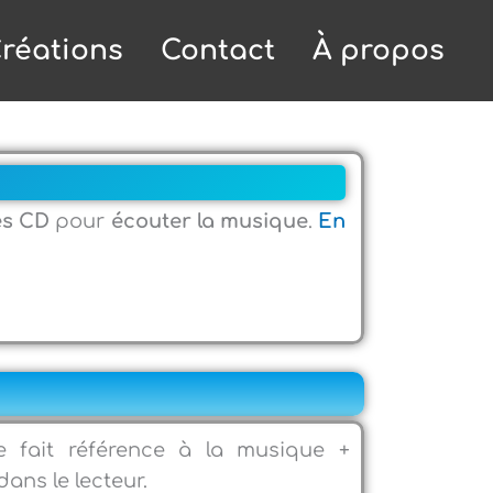
réations
Contact
À propos
les CD
pour
écouter la musique
.
En
e fait référence à la musique +
 dans le lecteur.