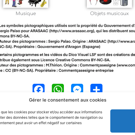
Musique
Objets musicaux
F
W
M
P
Gérer le consentement aux cookies
a
h
e
a
es que les cookies pour stocker et/ou accéder aux informations
c
a
s
r
raiter des données telles que le comportement de navigation ou
sentement peut avoir un effet négatif sur certaines
e
t
s
t