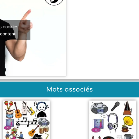
s cookies
 contenu
Mots associés