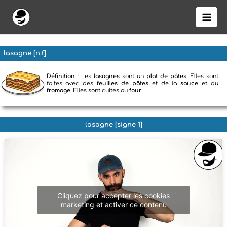
Aller
au
contenu
lasagne [n.f]
Définition
: Les
lasagnes
sont un
plat de pâtes
. Elles sont
faites avec des
feuilles de pâtes
et de la
sauce
et du
fromage
. Elles sont cuites au
four
.
lasagne [signe 1]
Cliquez pour accepter les cookies
marketing et activer ce contenu