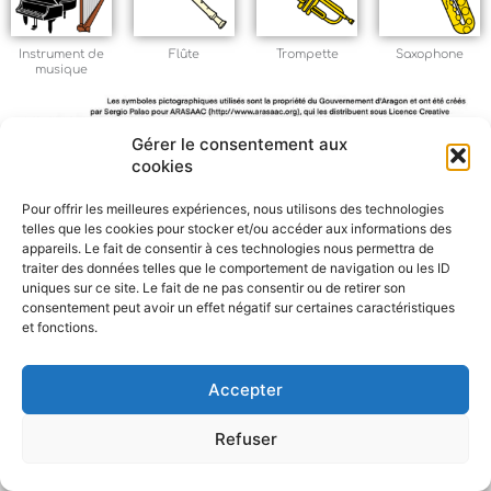
Instrument de
Flûte
Trompette
Saxophone
musique
Gérer le consentement aux
cookies
Pour offrir les meilleures expériences, nous utilisons des technologies
telles que les cookies pour stocker et/ou accéder aux informations des
F
W
M
P
appareils. Le fait de consentir à ces technologies nous permettra de
a
h
e
a
traiter des données telles que le comportement de navigation ou les ID
c
a
s
r
uniques sur ce site. Le fait de ne pas consentir ou de retirer son
e
t
s
t
consentement peut avoir un effet négatif sur certaines caractéristiques
et fonctions.
b
s
e
a
o
A
n
g
o
p
g
e
Accepter
k
p
e
r
r
Refuser
Politique de confidentialité
CGU – Mentions légales
Contact