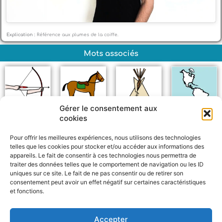
Explication :
Référence aux plumes de la coiffe.
Mots associés
Gérer le consentement aux
cookies
Arc
Cheval
Tipi
Amériques
Pour offrir les meilleures expériences, nous utilisons des technologies
telles que les cookies pour stocker et/ou accéder aux informations des
appareils. Le fait de consentir à ces technologies nous permettra de
traiter des données telles que le comportement de navigation ou les ID
uniques sur ce site. Le fait de ne pas consentir ou de retirer son
consentement peut avoir un effet négatif sur certaines caractéristiques
et fonctions.
F
W
M
P
a
h
e
a
c
a
s
r
Accepter