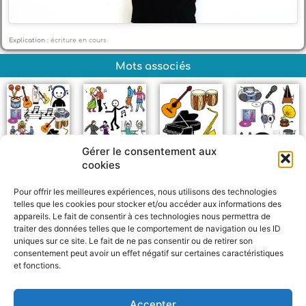
Explication :
écriture en cours
Mots associés
Gérer le consentement aux
Musique
Danse
Instruments de
Objets musicaux
cookies
musique
Pour offrir les meilleures expériences, nous utilisons des technologies
telles que les cookies pour stocker et/ou accéder aux informations des
appareils. Le fait de consentir à ces technologies nous permettra de
traiter des données telles que le comportement de navigation ou les ID
uniques sur ce site. Le fait de ne pas consentir ou de retirer son
consentement peut avoir un effet négatif sur certaines caractéristiques
et fonctions.
F
W
M
P
a
h
e
a
c
a
s
r
Accepter