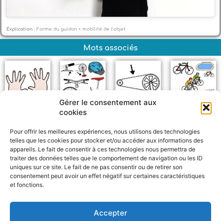
Explication :
Forme du guidon + mobilité de l’objet
Mots associés
Gérer le consentement aux
cookies
Mains
Vélo +
Chaine
Cyclisme
Pour offrir les meilleures expériences, nous utilisons des technologies
telles que les cookies pour stocker et/ou accéder aux informations des
appareils. Le fait de consentir à ces technologies nous permettra de
traiter des données telles que le comportement de navigation ou les ID
uniques sur ce site. Le fait de ne pas consentir ou de retirer son
consentement peut avoir un effet négatif sur certaines caractéristiques
et fonctions.
F
W
M
P
a
h
e
a
c
a
s
r
Accepter