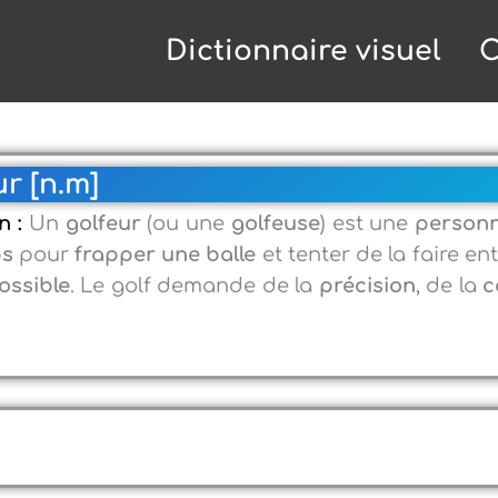
Dictionnaire visuel
C
r [n.m]
n :
Un
golfeur
(ou une
golfeuse
) est une
personn
bs
pour
frapper une balle
et tenter de la faire e
ossible
. Le golf demande de la
précision
, de la
c