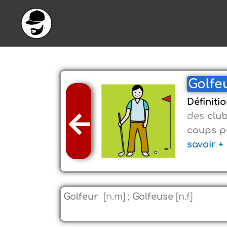
Aller
au
contenu
Golfeu
Définitio
des
clu
coups p
savoir +
Golfeur
[n.m] ;
Golfeuse
[n.f]