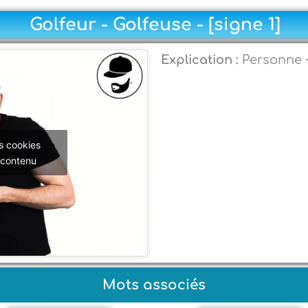
Golfeur - Golfeuse - [signe 1]
Explication :
Personne +
s cookies
 contenu
Mots associés