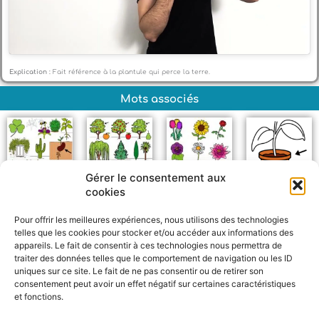
Explication :
Fait référence à la plantule qui perce la terre.
Mots associés
Gérer le consentement aux
cookies
Plantes
Arbres
Fleur
Pot
Pour offrir les meilleures expériences, nous utilisons des technologies
telles que les cookies pour stocker et/ou accéder aux informations des
appareils. Le fait de consentir à ces technologies nous permettra de
traiter des données telles que le comportement de navigation ou les ID
uniques sur ce site. Le fait de ne pas consentir ou de retirer son
consentement peut avoir un effet négatif sur certaines caractéristiques
et fonctions.
F
W
M
P