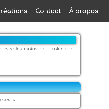
réations
Contact
À propos
e
avec les
mains
pour
ralentir
ou
n cours