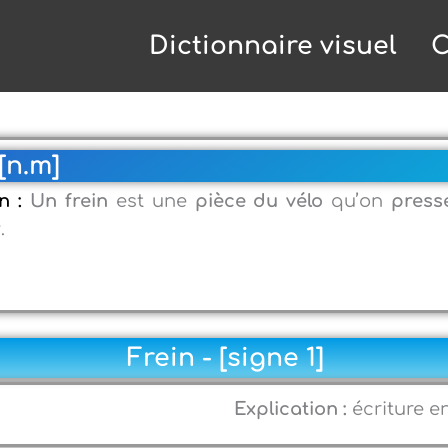
Dictionnaire visuel
C
[n.m]
on :
Un frein
est une
pièce du vélo
qu’on
press
r
.
Frein - [signe 1]
Explication :
écriture e