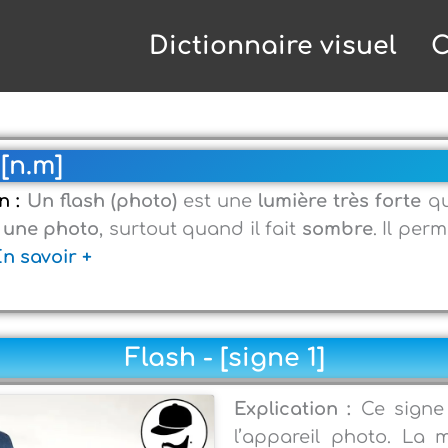
Dictionnaire visuel
C
[n.m]
on :
Un flash (photo)
est une
lumière très forte
qu
 une photo
, surtout quand il fait
sombre
. Il per
n savoir +
Flash - [signe 1]
Explication :
Ce signe 
l’appareil photo. La 