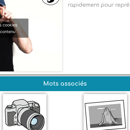
rapidement pour représ
s cookies
 contenu
Mots associés