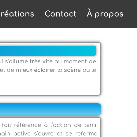
réations
Contact
À propos
i s’
allume très vite
au moment de
met de
mieux éclairer
la
scène
ou le
fait référence à l’action de tenir
main active s’ouvre et se referme