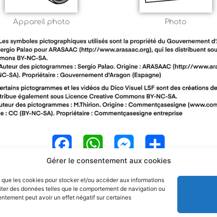
Appareil photo
Photo
F
W
M
P
Gérer le consentement aux cookies
a
h
e
a
es que les cookies pour stocker et/ou accéder aux informations
c
a
s
r
raiter des données telles que le comportement de navigation ou
sentement peut avoir un effet négatif sur certaines
e
t
s
t