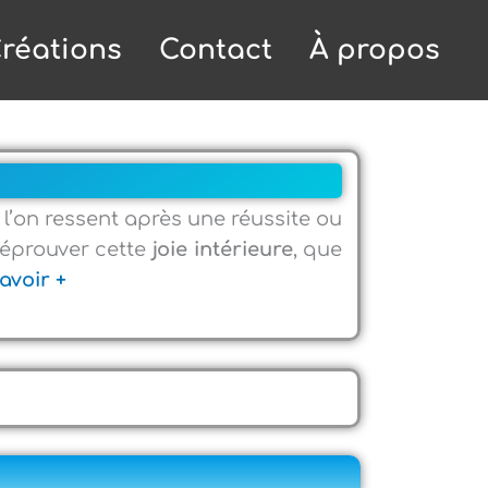
réations
Contact
À propos
l’on ressent après une réussite ou
 éprouver cette
joie intérieure
, que
avoir +