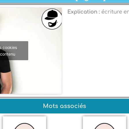
Explication :
écriture e
s cookies
 contenu
Mots associés