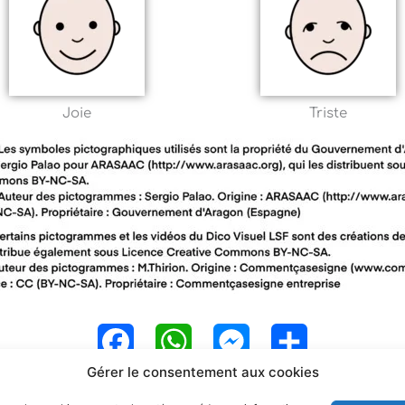
Joie
Triste
F
W
M
P
Gérer le consentement aux cookies
a
h
e
a