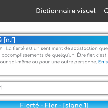
Dictionnaire visuel
C
 [n.f]
n :
La
fierté
est un
sentiment de satisfaction
que 
x accomplissements de quelqu’un. Être
fier,
c’est
our soi-même ou pour une autre personne.
En s
v] ;
Fierté - Fier - [signe 1]