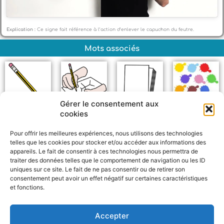
Explication :
Ce signe fait référence à l’action d’enlever le capuchon du feutre.
Mots associés
Gérer le consentement aux
cookies
Crayon
Dessiner
Papier
Couleur
Pour offrir les meilleures expériences, nous utilisons des technologies
telles que les cookies pour stocker et/ou accéder aux informations des
appareils. Le fait de consentir à ces technologies nous permettra de
traiter des données telles que le comportement de navigation ou les ID
uniques sur ce site. Le fait de ne pas consentir ou de retirer son
consentement peut avoir un effet négatif sur certaines caractéristiques
et fonctions.
F
W
M
P
a
h
e
a
c
a
s
r
Accepter