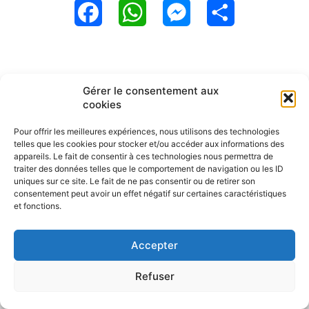
F
W
M
P
a
h
e
a
c
a
s
r
e
t
s
t
b
s
e
a
o
A
n
g
o
p
g
e
Gérer le consentement aux
k
p
e
r
cookies
r
Pour offrir les meilleures expériences, nous utilisons des technologies
telles que les cookies pour stocker et/ou accéder aux informations des
appareils. Le fait de consentir à ces technologies nous permettra de
traiter des données telles que le comportement de navigation ou les ID
uniques sur ce site. Le fait de ne pas consentir ou de retirer son
consentement peut avoir un effet négatif sur certaines caractéristiques
et fonctions.
Accepter
Refuser
Politique de confidentialité
CGU – Mentions légales
Contact