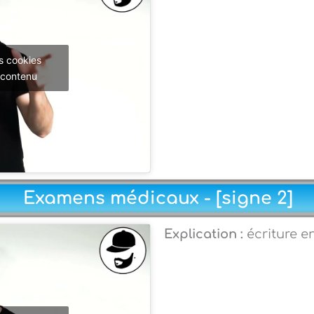
s cookies
 contenu
Examens médicaux - [signe 2]
Explication :
écriture e