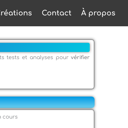
réations
Contact
À propos
ts tests et analyses pour
vérifier
n cours