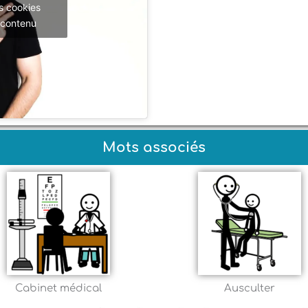
s cookies
 contenu
Mots associés
Cabinet médical
Ausculter