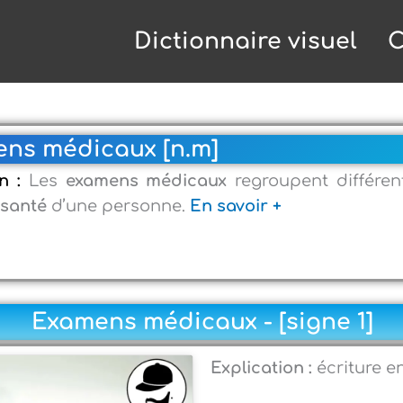
Dictionnaire visuel
C
ns médicaux [n.m]
on :
Les
examens médicaux
regroupent différen
 santé
d’une personne.
En savoir +
Examens médicaux - [signe 1]
Explication :
écriture e