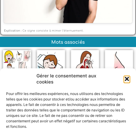
Explication :
Ce signe consiste à mimer l’éternuement.
Mots associés
Gérer le consentement aux
cookies
Maladie
Fièvre
Bronchite
Rhume
Pour offrir les meilleures expériences, nous utilisons des technologies
telles que les cookies pour stocker et/ou accéder aux informations des
appareils. Le fait de consentir à ces technologies nous permettra de
traiter des données telles que le comportement de navigation ou les ID
uniques sur ce site. Le fait de ne pas consentir ou de retirer son
consentement peut avoir un effet négatif sur certaines caractéristiques
et fonctions.
F
W
M
P