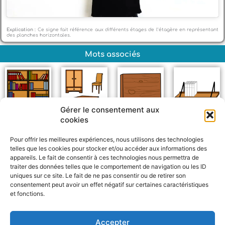
Explication :
Ce signe fait référence aux différents étages de l’étagère en représentant
des planches horizontales.
Mots associés
Gérer le consentement aux
cookies
Bibliothèque
Meuble
Bois
Étagère murale
Pour offrir les meilleures expériences, nous utilisons des technologies
telles que les cookies pour stocker et/ou accéder aux informations des
appareils. Le fait de consentir à ces technologies nous permettra de
traiter des données telles que le comportement de navigation ou les ID
uniques sur ce site. Le fait de ne pas consentir ou de retirer son
consentement peut avoir un effet négatif sur certaines caractéristiques
et fonctions.
F
W
M
P
a
h
e
a
c
a
s
r
Accepter