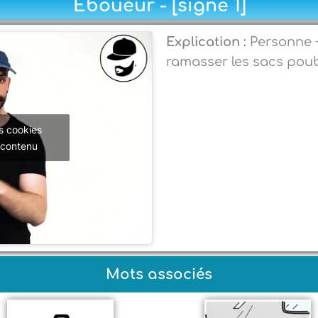
Éboueur - [signe 1]
Explication :
Personne +
ramasser les sacs poub
s cookies
 contenu
Mots associés