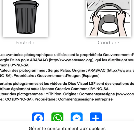
Poubelle
Conduire
F
W
M
P
Gérer le consentement aux cookies
a
h
e
a