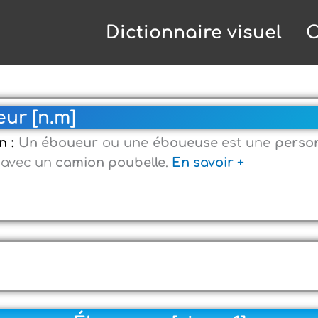
Dictionnaire visuel
C
ur [n.m]
n :
Un éboueur
ou une
éboueuse
est une
perso
, avec un
camion poubelle
.
En savoir +