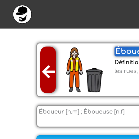
Aller
au
contenu
Éboue
Définitio
les rues
Éboueur
[n.m] ;
Éboueuse
[n.f]