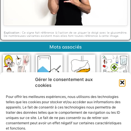
Explication :
Ce signe fait référence à l’action de se piquer le doigt avec le glucomètre.
De nombreuses variantes existent mais elles font toutes référence à cette image.
Mots associés
Gérer le consentement aux
cookies
Maladie
Sucre
Pancréas
Médicaments
Pour offrir les meilleures expériences, nous utilisons des technologies
telles que les cookies pour stocker et/ou accéder aux informations des
appareils. Le fait de consentir à ces technologies nous permettra de
traiter des données telles que le comportement de navigation ou les ID
uniques sur ce site. Le fait de ne pas consentir ou de retirer son
consentement peut avoir un effet négatif sur certaines caractéristiques
et fonctions.