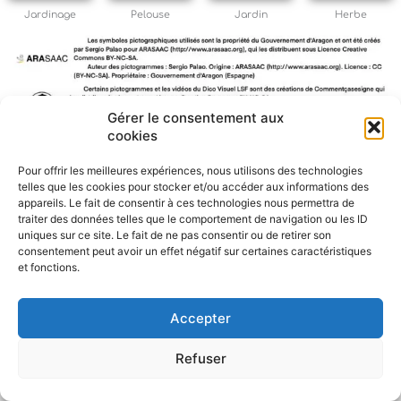
Jardinage
Pelouse
Jardin
Herbe
Gérer le consentement aux
cookies
F
W
M
P
Pour offrir les meilleures expériences, nous utilisons des technologies
a
h
e
a
telles que les cookies pour stocker et/ou accéder aux informations des
c
a
s
r
appareils. Le fait de consentir à ces technologies nous permettra de
e
t
s
t
traiter des données telles que le comportement de navigation ou les ID
b
s
e
a
uniques sur ce site. Le fait de ne pas consentir ou de retirer son
o
A
n
g
consentement peut avoir un effet négatif sur certaines caractéristiques
o
p
g
e
et fonctions.
k
p
e
r
r
Accepter
Refuser
Politique de confidentialité
CGU – Mentions légales
Contact