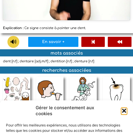
Explication :
Ce signe consiste à pointer une dent.
En savoir +
mots associés
dent [n.f] ; dentaire [adj.m/f] ; dentition [n.f] ; denture [n.f]
recherches associées
Gérer le consentement aux
partie du corps
manger
dentiste
carie
cookies
Pour offrir les meilleures expériences, nous utilisons des technologies
telles que les cookies pour stocker et/ou accéder aux informations des