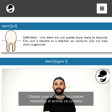
Aller
au
contenu
dent [n.f]
Définition
: Une
dent
est une
partie dure dans la bouche
.
Elle sert à
mordre
et à
mâcher
les aliments. Elle est fixée
dans la
gencive
.
dent [signe 1]
Cliquez pour accepter les cookies
marketing et activer ce contenu