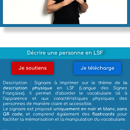
Décrire une personne en LSF
Je soutiens
Je télécharge
Description : Signaire à imprimer sur le thème de
la
description physique
en LSF (Langue des Signes
Française). Il permet d’aborder le vocabulaire lié à
l’apparence et aux caractéristiques physiques des
personnes de manière claire et accessible.
Le signaire est proposé
uniquement en noir et blanc
,
sans
QR code
, et comprend également des
flashcards
pour
faciliter la mémorisation et la manipulation du vocabulaire.