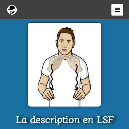
Aller
au
contenu
La description en LSF