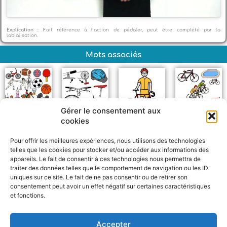
Explication :
Fait référence à l’action de pédaler, peut être complété par la
labialisation.
Mots associés
Gérer le consentement aux
cookies
Sport
Vélo +
Cycliste
Cyclisme
Pour offrir les meilleures expériences, nous utilisons des technologies
telles que les cookies pour stocker et/ou accéder aux informations des
appareils. Le fait de consentir à ces technologies nous permettra de
traiter des données telles que le comportement de navigation ou les ID
uniques sur ce site. Le fait de ne pas consentir ou de retirer son
consentement peut avoir un effet négatif sur certaines caractéristiques
et fonctions.
F
W
M
P
a
h
e
a
c
a
s
r
Accepter