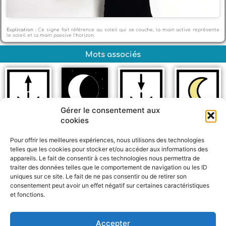
Explication :
Ce signe fait référence au soleil qui se couche, la main active représente
le soleil et la main passive l’horizon.
Mots associés
Gérer le consentement aux
cookies
Matin
Lune
Soir
Nuit
Pour offrir les meilleures expériences, nous utilisons des technologies
telles que les cookies pour stocker et/ou accéder aux informations des
appareils. Le fait de consentir à ces technologies nous permettra de
traiter des données telles que le comportement de navigation ou les ID
uniques sur ce site. Le fait de ne pas consentir ou de retirer son
consentement peut avoir un effet négatif sur certaines caractéristiques
et fonctions.
F
W
M
P
a
h
e
a
c
a
s
r
Accepter