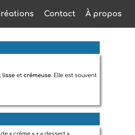
réations
Contact
À propos
st
lisse
et
crémeuse
. Elle est souvent
e « crème » + « dessert ».