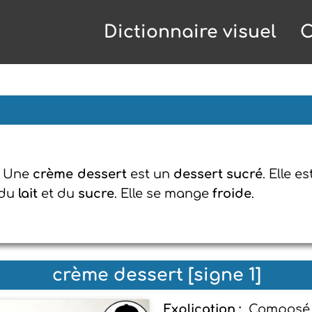
Dictionnaire visuel
C
: Une
crème dessert
est un
dessert sucré
. Elle e
 du
lait
et du
sucre
. Elle se mange
froide
.
crème dessert [signe 1]
Explication :
Composé d