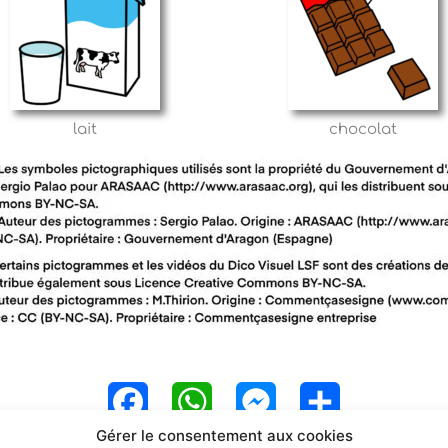
lait
chocolat
F
W
M
P
Gérer le consentement aux cookies
a
h
e
a