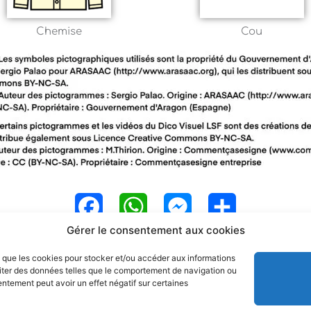
Chemise
Cou
F
W
M
P
Gérer le consentement aux cookies
a
h
e
a
es que les cookies pour stocker et/ou accéder aux informations
c
a
s
r
raiter des données telles que le comportement de navigation ou
sentement peut avoir un effet négatif sur certaines
e
t
s
t