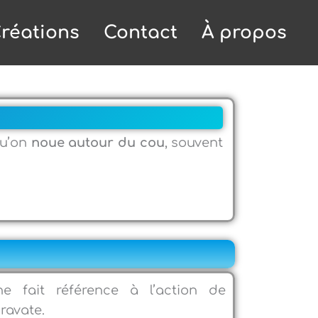
réations
Contact
À propos
u’on
noue autour du cou
, souvent
ne fait référence à l’action de
ravate.