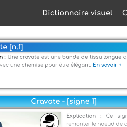
Dictionnaire visuel
C
e [n.f]
n :
Une cravate
est une
bande de tissu longue
q
avec une
chemise
pour être
élégant
.
En savoir +
Cravate - [signe 1]
Explication :
Ce sig
remonter le noeud de c