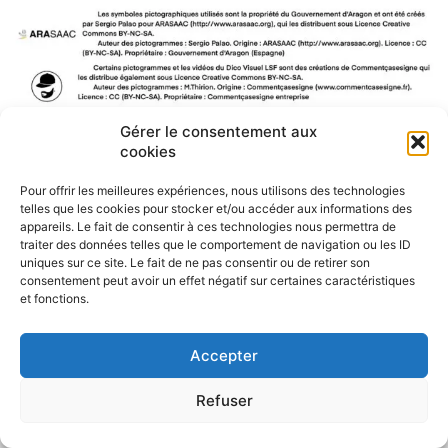
Gérer le consentement aux
F
W
M
P
cookies
a
h
e
a
c
a
s
r
Pour offrir les meilleures expériences, nous utilisons des technologies
e
t
s
t
telles que les cookies pour stocker et/ou accéder aux informations des
b
s
e
a
appareils. Le fait de consentir à ces technologies nous permettra de
o
A
n
g
traiter des données telles que le comportement de navigation ou les ID
o
p
g
e
uniques sur ce site. Le fait de ne pas consentir ou de retirer son
consentement peut avoir un effet négatif sur certaines caractéristiques
k
p
e
r
et fonctions.
r
Accepter
Refuser
Politique de confidentialité
CGU – Mentions légales
Contact