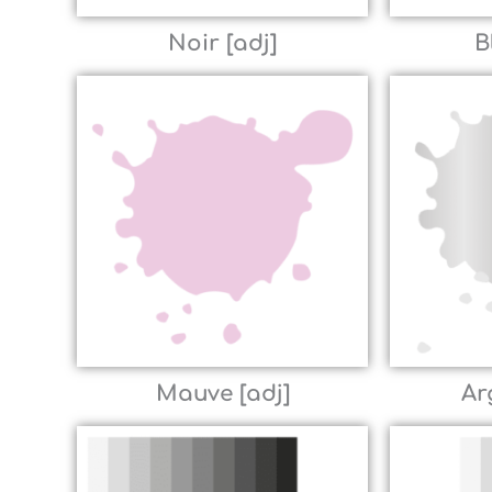
Noir [adj]
B
Mauve [adj]
Ar