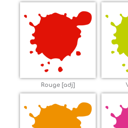
Rouge [adj]