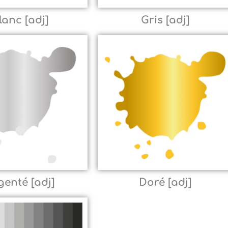
lanc [adj]
Gris [adj]
genté [adj]
Doré [adj]