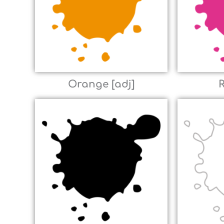
Orange [adj]
R