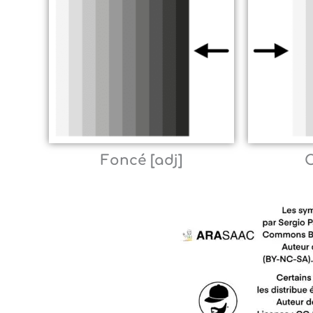
Foncé [adj]
C