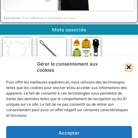
Explication :
Fait référence à la texture du coton.
Mots associés
Gérer le consentement aux
cookies
Blanc
Coton-tige
Vêtements
Pour offrir les meilleures expériences, nous utilisons des technologies
telles que les cookies pour stocker et/ou accéder aux informations des
appareils. Le fait de consentir à ces technologies nous permettra de
traiter des données telles que le comportement de navigation ou les ID
uniques sur ce site. Le fait de ne pas consentir ou de retirer son
consentement peut avoir un effet négatif sur certaines caractéristiques
et fonctions.
F
W
M
P
a
h
e
a
c
a
s
r
Accepter