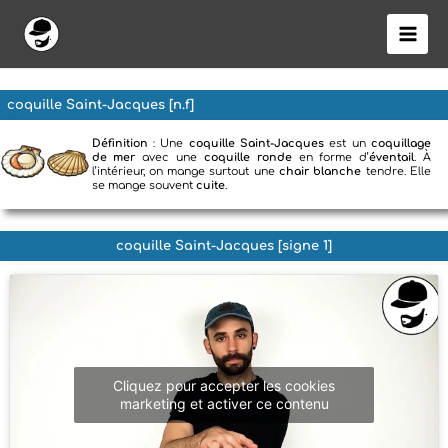
Aller
au
contenu
coquille Saint-Jacques [n.f]
Définition
: Une
coquille Saint-Jacques
est un
coquillage
de mer
avec une
coquille ronde
en forme d’
éventail
. À
l’intérieur, on mange surtout une
chair blanche
tendre. Elle
se mange souvent
cuite
.
coquille Saint-Jacques [signe 1]
Cliquez pour accepter les cookies
marketing et activer ce contenu