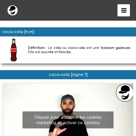
Aller
au
contenu
coca-cola [n.m]
Définition
: Le
cola
ou
coca cola
est une
boisson gazeuse
.
Elle est
sucrée
et
foncée
.
coca-cola [signe 1]
Cliquez pour accepter les cookies
marketing et activer ce contenu