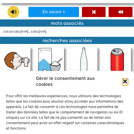
En savoir +
mots associés
coca-cola [n.m] ; cola [n.m]
recherches associées
Gérer le consentement aux
boire
sucre
bouteille
soda
cookies
Pour offrir les meilleures expériences, nous utilisons des technologies
telles que les cookies pour stocker et/ou accéder aux informations des
appareils. Le fait de consentir à ces technologies nous permettra de
traiter des données telles que le comportement de navigation ou les ID
uniques sur ce site. Le fait de ne pas consentir ou de retirer son
consentement peut avoir un effet négatif sur certaines caractéristiques
et fonctions.
F
W
M
P