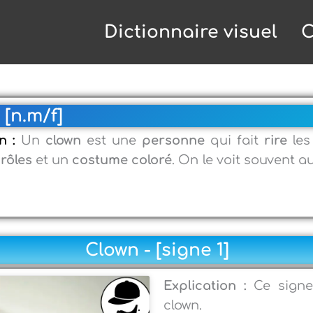
Dictionnaire visuel
C
 [n.m/f]
on :
Un
clown
est une
personne
qui fait
rire
les
rôles
et un
costume coloré
. On le voit souvent a
Clown - [signe 1]
Explication :
Ce signe
clown.