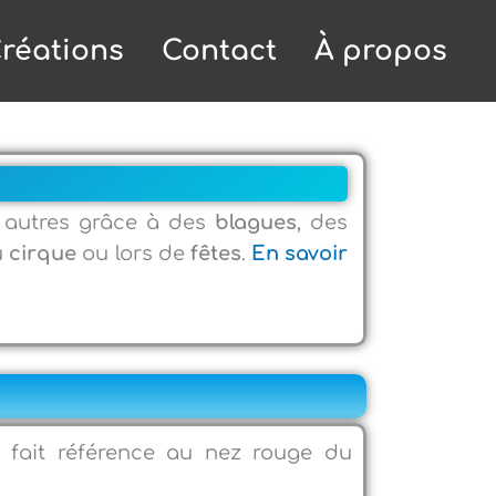
réations
Contact
À propos
 autres grâce à des
blagues
, des
u
cirque
ou lors de
fêtes
.
En savoir
 fait référence au nez rouge du