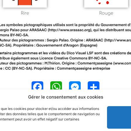
Rire
Rouge
F
W
M
P
Gérer le consentement aux cookies
a
h
e
a
es que les cookies pour stocker et/ou accéder aux informations
c
a
s
r
raiter des données telles que le comportement de navigation ou
sentement peut avoir un effet négatif sur certaines
e
t
s
t