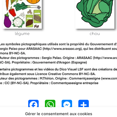
légume
chou
F
W
M
P
Gérer le consentement aux cookies
a
h
e
a