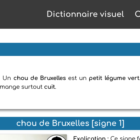
Dictionnaire visuel
C
: Un
chou de Bruxelles
est un
petit légume vert
e mange surtout
cuit
.
chou de Bruxelles [signe 1]
Explication :
Ce signe f