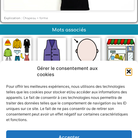
Explication :
Chapeau + forme
Mots associés
Gérer le consentement aux
Vêtements
Gilet de costume
Tête
Magasin de
cookies
vêtements
Pour offrir les meilleures expériences, nous utilisons des technologies
telles que les cookies pour stocker et/ou accéder aux informations des
appareils. Le fait de consentir à ces technologies nous permettra de
traiter des données telles que le comportement de navigation ou les ID
uniques sur ce site. Le fait de ne pas consentir ou de retirer son
consentement peut avoir un effet négatif sur certaines caractéristiques
et fonctions.
F
W
M
P
a
h
e
a
c
a
s
r
Accepter