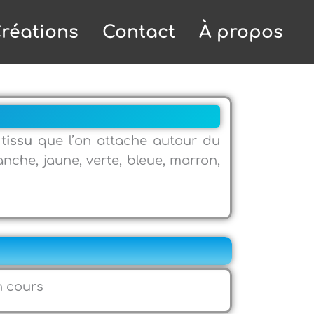
réations
Contact
À propos
tissu
que l’on attache autour du
nche, jaune, verte, bleue, marron,
n cours