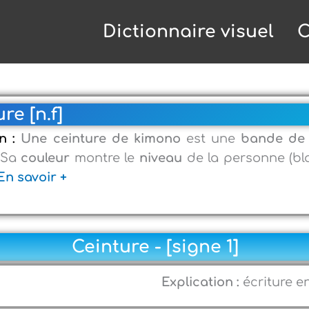
Dictionnaire visuel
C
re [n.f]
on :
Une ceinture de kimono
est une
bande de 
 Sa
couleur
montre le
niveau
de la personne (bla
En savoir +
Ceinture - [signe 1]
Explication :
écriture e