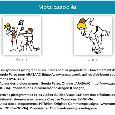
Mots associés
Karaté
Judo