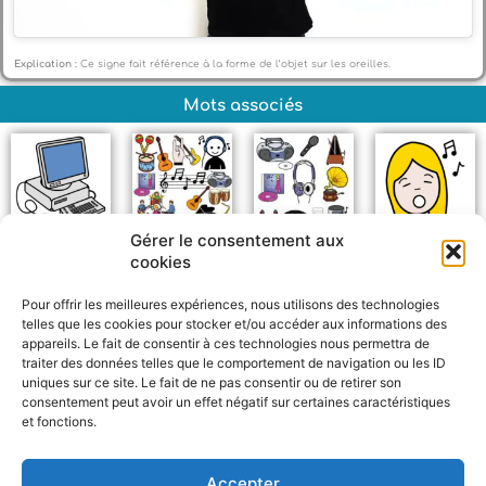
Explication :
Ce signe fait référence à la forme de l’objet sur les oreilles.
Mots associés
Gérer le consentement aux
Ordinateur de
Musique
Objets musicaux
Chanter
cookies
bureau
Pour offrir les meilleures expériences, nous utilisons des technologies
telles que les cookies pour stocker et/ou accéder aux informations des
appareils. Le fait de consentir à ces technologies nous permettra de
traiter des données telles que le comportement de navigation ou les ID
uniques sur ce site. Le fait de ne pas consentir ou de retirer son
consentement peut avoir un effet négatif sur certaines caractéristiques
et fonctions.
F
W
M
P
a
h
e
a
c
a
s
r
Accepter