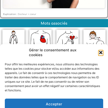
Explication :
Docteur + coeur
Mots associés
Gérer le consentement aux
cookies
Docteur
Coeur
Infarctus
Maladies
Pour offrir les meilleures expériences, nous utilisons des technologies
telles que les cookies pour stocker et/ou accéder aux informations des
appareils. Le fait de consentir à ces technologies nous permettra de
traiter des données telles que le comportement de navigation ou les ID
uniques sur ce site. Le fait de ne pas consentir ou de retirer son
consentement peut avoir un effet négatif sur certaines caractéristiques
et fonctions.
F
W
M
P
a
h
e
a
c
a
s
r
Accepter