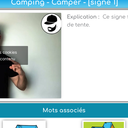
Camping - Camper - [signe 1]
Explication :
Ce signe f
de tente.
s cookies
 contenu
Mots associés