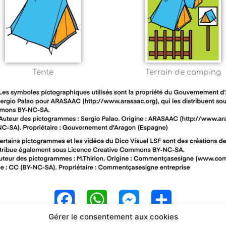
Tente
Terrain de camping
F
W
M
P
Gérer le consentement aux cookies
a
h
e
a