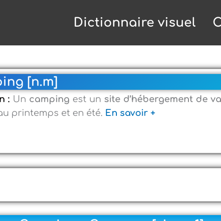
Dictionnaire visuel
C
ng [n.m]
n :
Un
camping
est un
site d’hébergement
de va
au printemps et en été.
En savoir +