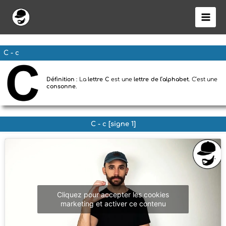
Aller
au
contenu
C - c
Définition
: La
lettre C
est une
lettre de l’alphabet
. C’est une
consonne
.
C - c [signe 1]
Cliquez pour accepter les cookies
marketing et activer ce contenu