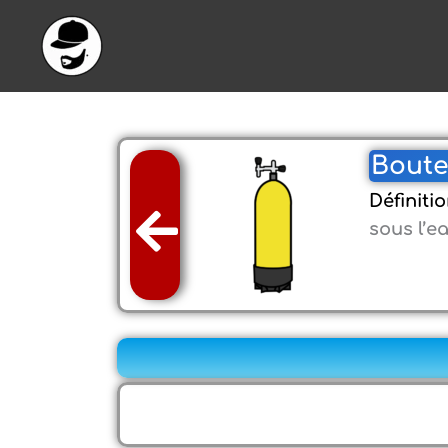
Aller
au
contenu
Boutei
Définitio
sous l’e