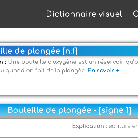
Dictionnaire visuel
C
lle de plongée [n.f]
n :
Une bouteille d’oxygène
est un
réservoir
qu’o
au
quand on fait de la
plongée
.
En savoir +
Bouteille de plongée - [signe 1]
Explication :
écriture e