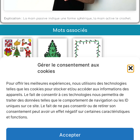
Explication :
La main passive indique une forme sphérique, la main active le crochet.
Mots associés
Gérer le consentement aux
cookies
Noël
Sapin
Guirlande
Pour offrir les meilleures expériences, nous utilisons des technologies
telles que les cookies pour stocker et/ou accéder aux informations des
appareils. Le fait de consentir à ces technologies nous permettra de
traiter des données telles que le comportement de navigation ou les ID
uniques sur ce site. Le fait de ne pas consentir ou de retirer son
consentement peut avoir un effet négatif sur certaines caractéristiques
et fonctions.
F
W
M
P
a
h
e
a
c
a
s
r
Accepter