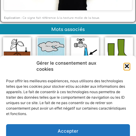
Explication :
Ce signe fait référence à la texture molle de la boue.
Mots associés
Gérer le consentement aux
cookies
Terre
Pluie
Eau
Bottes
Pour offrir les meilleures expériences, nous utilisons des technologies
telles que les cookies pour stocker et/ou accéder aux informations des
appareils. Le fait de consentir à ces technologies nous permettra de
traiter des données telles que le comportement de navigation ou les ID
uniques sur ce site. Le fait de ne pas consentir ou de retirer son
consentement peut avoir un effet négatif sur certaines caractéristiques
et fonctions.
F
W
M
P
a
h
e
a
c
a
s
r
Accepter