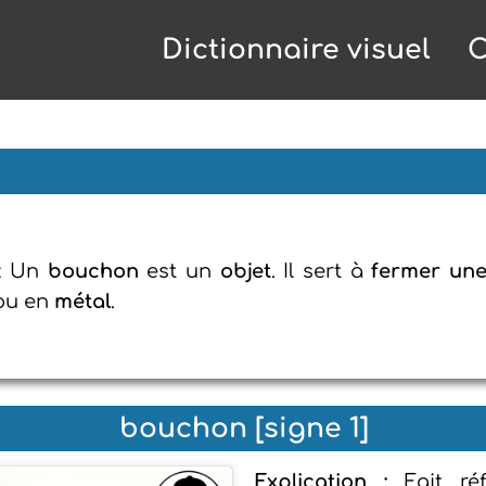
Dictionnaire visuel
C
: Un
bouchon
est un
objet
. Il sert à
fermer une
ou en
métal
.
bouchon [signe 1]
Explication :
Fait ré