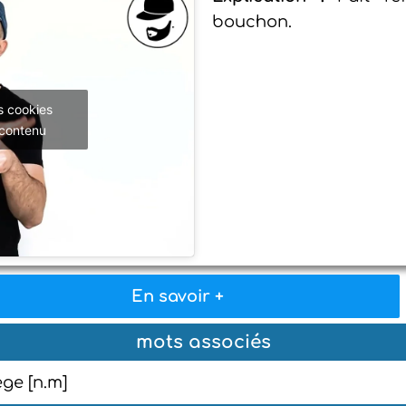
bouchon.
s cookies
 contenu
En savoir +
mots associés
ège [n.m]