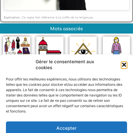
Explication :
Ce signe fait référence à la coiffe de la religieuse.
Mots associés
Gérer le consentement aux
cookies
Christianisme
Église
Dieu
Femme
Pour offrir les meilleures expériences, nous utilisons des technologies
telles que les cookies pour stocker et/ou accéder aux informations des
appareils. Le fait de consentir à ces technologies nous permettra de
traiter des données telles que le comportement de navigation ou les ID
uniques sur ce site. Le fait de ne pas consentir ou de retirer son
consentement peut avoir un effet négatif sur certaines caractéristiques
et fonctions.
F
W
M
P
a
h
e
a
c
a
s
r
Accepter