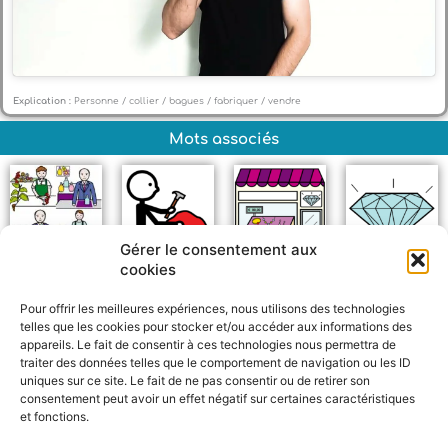
Explication :
Personne / collier / bagues / fabriquer / vendre
Mots associés
Gérer le consentement aux
cookies
Artisanat
Fabriquer
Bijouterie
Diamant
Pour offrir les meilleures expériences, nous utilisons des technologies
telles que les cookies pour stocker et/ou accéder aux informations des
appareils. Le fait de consentir à ces technologies nous permettra de
traiter des données telles que le comportement de navigation ou les ID
uniques sur ce site. Le fait de ne pas consentir ou de retirer son
consentement peut avoir un effet négatif sur certaines caractéristiques
et fonctions.
F
W
M
P